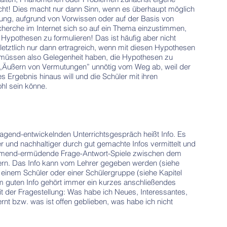
cht! Dies macht nur dann Sinn, wenn es überhaupt möglich
ung, aufgrund von Vorwissen oder auf der Basis von
herche im Internet sich so auf ein Thema einzustimmen,
Hypothesen zu formulieren! Das ist häufig aber nicht
 letztlich nur dann ertragreich, wenn mit diesen Hypothesen
er müssen also Gelegenheit haben, die Hypothesen zu
te „Äußern von Vermutungen” unnötig vom Weg ab, weil der
tes Ergebnis hinaus will und die Schüler mit ihren
hl sein könne.
ragend-entwickelnden Unterrichtsgespräch heißt Info. Es
ser und nachhaltiger durch gut gemachte Infos vermittelt und
ähmend-ermüdende Frage-Antwort-Spiele zwischen dem
ern. Das Info kann vom Lehrer gegeben werden (siehe
n einem Schüler oder einer Schülergruppe (siehe Kapitel
m guten Info gehört immer ein kurzes anschließendes
t der Fragestellung: Was habe ich Neues, Interessantes,
nt bzw. was ist offen geblieben, was habe ich nicht