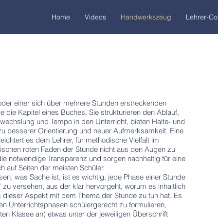
Home
Videos
Handwerkszeug
Lehrer-C
oder einer sich über mehrere Stunden erstreckenden
 die Kapitel eines Buches. Sie strukturieren den Ablauf,
bwechslung und Tempo in den Unterricht, bieten Halte- und
u besserer Orientierung und neuer Aufmerksamkeit. Eine
ichtert es dem Lehrer, für methodische Vielfalt im
tischen roten Faden der Stunde nicht aus den Augen zu
e die notwendige Transparenz und sorgen nachhaltig für eine
auf Seiten der meisten Schüler.
sen, was Sache ist, ist es wichtig, jede Phase einer Stunde
” zu versehen, aus der klar hervorgeht, worum es inhaltlich
s dieser Aspekt mit dem Thema der Stunde zu tun hat. Es
nen Unterrichtsphasen schülergerecht zu formulieren,
ten Klasse an) etwas unter der jeweiligen Überschrift