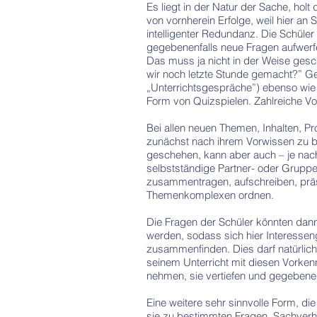
Es liegt in der Natur der Sache, holt 
von vornherein Erfolge, weil hier an 
intelligenter Redundanz. Die Schüle
gegebenenfalls neue Fragen aufwerfe
Das muss ja nicht in der Weise ges
wir noch letzte Stunde gemacht?” Ge
„Unterrichtsgespräche”) ebenso wie 
Form von Quizspielen. Zahlreiche Vor
Bei allen neuen Themen, Inhalten, Pr
zunächst nach ihrem Vorwissen zu b
geschehen, kann aber auch – je nach
selbstständige Partner- oder Gruppe
zusammentragen, aufschreiben, prä
Themenkomplexen ordnen.
Die Fragen der Schüler könnten dan
werden, sodass sich hier Interessen
zusammenfinden. Dies darf natürlich
seinem Unterricht mit diesen Vorke
nehmen, sie vertiefen und gegebenenfa
Eine weitere sehr sinnvolle Form, di
sie zu bestimmten Fragen, Sachver