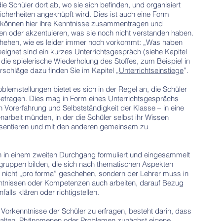
die Schüler dort ab, wo sie sich befinden, und organisiert
Sicherheiten angeknüpft wird. Dies ist auch eine Form
r können hier ihre Kenntnisse zusammentragen und
n oder akzentuieren, was sie noch nicht verstanden haben.
chehen, wie es leider immer noch vorkommt: „Was haben
eignet sind ein kurzes Unterrichtsgespräch (siehe Kapitel
die spielerische Wiederholung des Stoffes, zum Beispiel in
schläge dazu finden Sie im Kapitel „
Unterrichtseinstiege
”.
oblemstellungen bietet es sich in der Regel an, die Schüler
efragen. Dies mag in Form eines Unterrichtsgesprächs
 Vorerfahrung und Selbstständigkeit der Klasse – in eine
narbeit münden, in der die Schüler selbst ihr Wissen
sentieren und mit den anderen gemeinsam zu
n in einem zweiten Durchgang formuliert und eingesammelt
gruppen bilden, die sich nach thematischen Aspekten
 nicht „pro forma” geschehen, sondern der Lehrer muss in
nntnissen oder Kompetenzen auch arbeiten, darauf Bezug
lls klären oder richtigstellen.
e Vorkenntnisse der Schüler zu erfragen, besteht darin, dass
halten, Phänomenen oder Problemen zunächst eigene