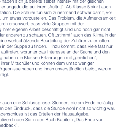
 haben sich ja bereits selbst intensiv mit der gleichen
er ungeduldig auf ihren „Auftritt”. Ab Klasse 5 sinkt auch
tation. Die Schüler tun sich zunehmend schwer damit, vor
, um etwas vorzustellen. Das Problem, die Aufmerksamkeit
urch erschwert, dass viele Gruppen mit der
ihrer eigenen Arbeit beschäftigt sind und noch gar nicht
 der anderen zu schauen. Oft „stimmt” auch das Klima in der
eine wertschätzende Beurteilung der Zuhörer zu erhalten.
are in der Suppe zu finden. Hinzu kommt, dass viele fast nur
e auftreten, worunter das Interesse an der Sache und den
fig haben die Klassen Erfahrungen mit „peinlichen”,
ten ihrer Mitschüler und können dem umso weniger
Ergebnisse haben und ihnen unverständlich bleibt, warum
rägt.
r auch eine Schlussphase. Stunden, die am Ende beiläufig
igten den Eindruck, dass die Stunde wohl nicht so wichtig war.
ndenschluss ist das Erteilen der Hausaufgabe.
nativen finden Sie in den Buch-Kapiteln „Das Ende von
Feedback”.