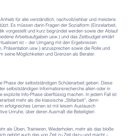
 Anhieb für alle verständlich, nachvollziehbar und meistens
stützt. Es müssen darin Fragen der Sozialform (Einzelarbeit,
dik vorgestellt und kurz begründet werden sowie der Ablauf
chiedene Arbeitsaufgaben usw.) und das Zeitbudget erklärt
ritualisiert ist – der Umgang mit den Ergebnissen
ten, Präsentation usw.) anzusprechen sowie die Rolle und
lem seine Möglichkeiten und Grenzen als Berater.
ine Phase der selbstständigen Schülerarbeit geben. Diese
der selbstständigen Informationsrecherche allein oder in
explizite Info-Phase überflüssig machen. In jedem Fall ist
arbeit mehr als die klassische „Stillarbeit”, denn
em erfolgreiches Lernen ist mit leisem Austausch
tive Unruhe, über deren Ausmaß die Beteiligten
mehr als Üben, Trainieren, Wiederholen, mehr als das bloße
rlich gehört auch das von Zeit zu Zeit dazu und macht –