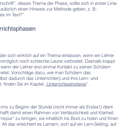
schrift”, dieses Thema der Phase, sollte sich in erster Linie
usätzlich einen Hinweis zur Methode geben, z. B.:
es im Text?”
errichtsphasen
r sich wirklich auf ein Thema einlassen, wenn ein Lehrer
 womöglich noch schlechte Laune verbreitet. Deshalb klappt
wenn der Lehrer erst einmal Kontakt zu seinen Schülern
breitet. Vorschläge dazu, wie man Schülern das
lbst dadurch das Unterrichten) und ihre Lern- und
 finden Sie im Kapitel „
Unterrichtseinstiege
”.
s zu Beginn der Stunde (nicht immer als Erstes!) dient
chafft damit einen Rahmen von Verlässlichkeit und Klarheit.
ernspur“ zu bringen, sie inhaltlich ins Boot zu holen und ihnen
ll das erleichtert es Lernern, sich auf ein Lern-Setting, auf