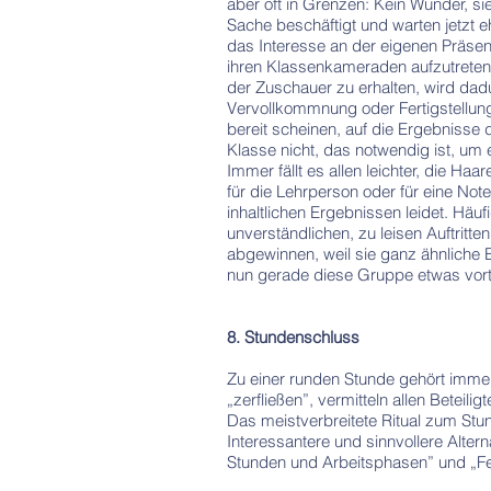
aber oft in Grenzen: Kein Wunder, sie
Sache beschäftigt und warten jetzt eh
das Interesse an der eigenen Präsen
ihren Klassenkameraden aufzutreten
der Zuschauer zu erhalten, wird dad
Vervollkommnung oder Fertigstellung 
bereit scheinen, auf die Ergebnisse
Klasse nicht, das notwendig ist, um 
Immer fällt es allen leichter, die Ha
für die Lehrperson oder für eine Not
inhaltlichen Ergebnissen leidet. Häu
unverständlichen, zu leisen Auftrit
abgewinnen, weil sie ganz ähnliche 
nun gerade diese Gruppe etwas vort
8. Stundenschluss
Zu einer runden Stunde gehört imme
„zerfließen”, vermitteln allen Beteil
Das meistverbreitete Ritual zum Stu
Interessantere und sinnvollere Alter
Stunden und Arbeitsphasen” und „