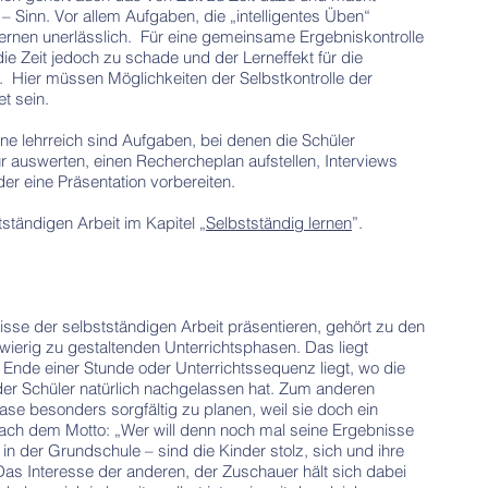
– Sinn. Vor allem Aufgaben, die „intelligentes Üben“
 Lernen unerlässlich. Für eine gemeinsame Ergebniskontrolle
die Zeit jedoch zu schade und der Lerneffekt für die
l. Hier müssen Möglichkeiten der Selbstkontrolle der
t sein.
ne lehrreich sind Aufgaben, bei denen die Schüler
ur auswerten, einen Rechercheplan aufstellen, Interviews
oder eine Präsentation vorbereiten.
tständigen Arbeit im Kapitel „
Selbstständig lernen
”.
isse der selbstständigen Arbeit präsentieren, gehört zu den
ierig zu gestaltenden Unterrichtsphasen. Das liegt
 Ende einer Stunde oder Unterrichtssequenz liegt, wo die
er Schüler natürlich nachgelassen hat. Zum anderen
hase besonders sorgfältig zu planen, weil sie doch ein
 nach dem Motto: „Wer will denn noch mal seine Ergebnisse
in der Grundschule – sind die Kinder stolz, sich und ihre
Das Interesse der anderen, der Zuschauer hält sich dabei