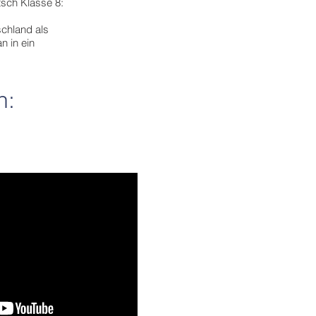
tsch Kl
asse 8:
schland als
n in ein
h: