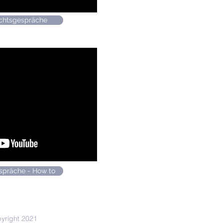
ichtsgespräche
spräche - How to
yright 2021