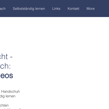
oach
Selbstständig lernen
Links
Kontakt
More
ht -
ch:
deos
er Handschuh
dig lernen
chten