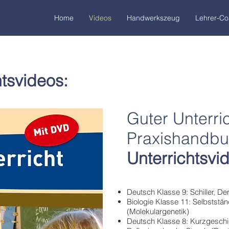
Home
Videos
Handwerkszeug
Lehrer-C
tsvideos:
Guter Unterric
Praxishandbu
Unterrichtsvi
Deutsch Klasse 9: Schiller, D
Biologie Klasse 11: Selbststän
(Molekulargenetik)
Deutsch Klasse 8: Kurzgeschi